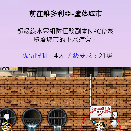
前往維多利亞-墮落城市
超級綠水靈組隊任務副本NPC位於
墮落城市的下水道旁。
隊伍限制：
4人
等級要求：
21級