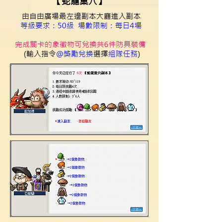
【蛇龍巢穴】
由自由廣場最左邊副本大廳進入副本
​
等級要求：50級 場數限制：每日4場
完成關卡的象徵物可兌換共6件防具裝備
(輸入指令
@獎勵兌換
選擇
組隊任務
)