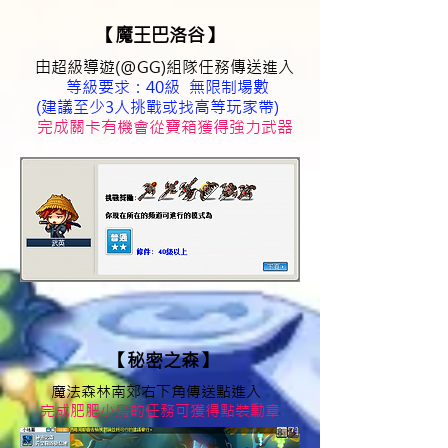
【魔王巴洛谷】
由超級導遊(@GG)組隊任務傳送進入
​
等級要求：40級 無限制場數
(建議至少3人挑戰或找高等玩家帶)
完成關卡有機會從寶箱獲得強力武器
【秘密之森】
魔法森林南郊右下角傳送點進入
​
完成肥肥小鳥的任務可獲得點裝勳章