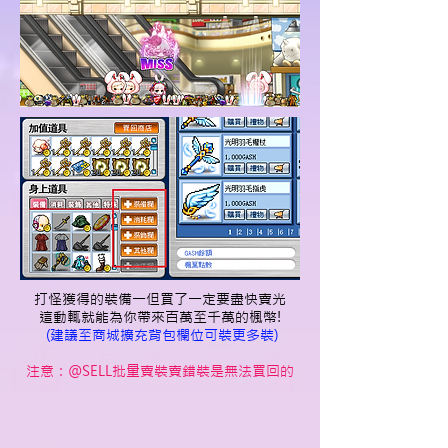
打怪獲得的裝備一但買了一定要盡快賣光
這動輒就能為你帶來百萬至千萬的楓幣!
(建議至商城擴充背包欄位可裝更多裝)
注意：@SELL批量賣裝賣錯裝是無法買回的