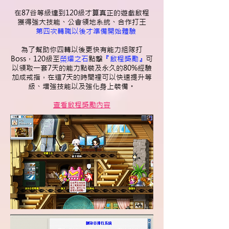
在87谷等級達到120級才算真正的遊戲啟程
獲得強大技能、公會領地系統、合作打王
第四次轉職以後才準備開始體驗
​為了幫助你四轉以後更快有能力組隊打
Boss，120級至
榮耀之石
點擊
『啟程獎勵』
可
以領取一套7天的能力點裝及永久的80%經驗
加成戒指，在這7天的時間裡可以快速提升等
級、增強技能以及強化身上裝備。
查看啟程獎勵內容